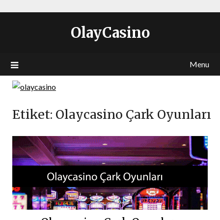
OlayCasino
Menu
Etiket:
Olaycasino Çark Oyunları