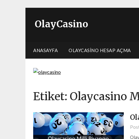
OlayCasino
ANASAYFA
OLAYCASINO HESAP AÇMA
Etiket:
Olaycasino M
Ol
Pos
Olay