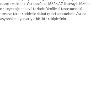
 ulaştırmaktadır. Curacao’dan 1668/JAZ lisansıyla hizmet
n siteye rağbet hayli fazladır. Yeşilimsi tasarımındaki
hımsı ve farklı renklerle dikkat çekici konumdadır. Ayrıca
asyonalist oyunlarıyla birlikte rakiplerinin…