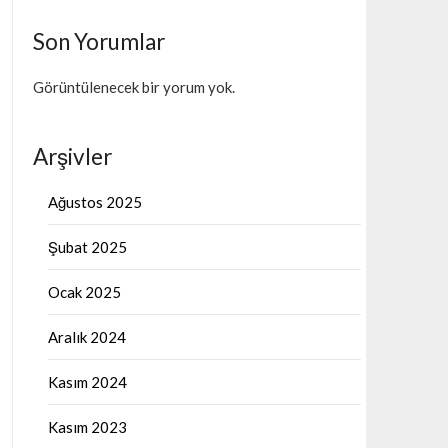
Son Yorumlar
Görüntülenecek bir yorum yok.
Arşivler
Ağustos 2025
Şubat 2025
Ocak 2025
Aralık 2024
Kasım 2024
Kasım 2023