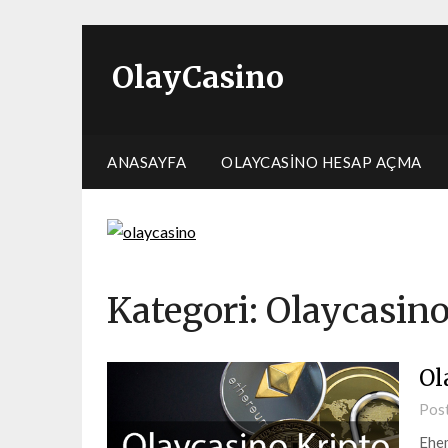
OlayCasino
ANASAYFA
OLAYCASINO HESAP AÇMA
Kategori:
Olaycasin
Ol
Pos
Ehem