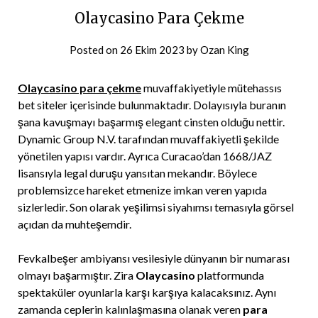
Olaycasino Para Çekme
Posted on
26 Ekim 2023
by
Ozan King
Olaycasino para çekme
muvaffakiyetiyle mütehassıs
bet siteler içerisinde bulunmaktadır. Dolayısıyla buranın
şana kavuşmayı başarmış elegant cinsten olduğu nettir.
Dynamic Group N.V. tarafından muvaffakiyetli şekilde
yönetilen yapısı vardır. Ayrıca Curacao’dan 1668/JAZ
lisansıyla legal duruşu yansıtan mekandır. Böylece
problemsizce hareket etmenize imkan veren yapıda
sizlerledir. Son olarak yeşilimsi siyahımsı temasıyla görsel
açıdan da muhteşemdir.
Fevkalbeşer ambiyansı vesilesiyle dünyanın bir numarası
olmayı başarmıştır. Zira
Olaycasino
platformunda
spektaküler oyunlarla karşı karşıya kalacaksınız. Aynı
zamanda ceplerin kalınlaşmasına olanak veren
para