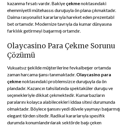
kazanma fırsatı vardır. Bakiye
çekme
noktasındaki
ehemmiyetli mütehassıs duruşuyla ön plana çıkmaktadır.
Daima rasyonalist kararlarıyla hareket eden prezentabl
bet ortamıdır. Modernize tavrıyla da kumar dünyasına
farklılık getirmeyi başarmış ortamdır.
Olaycasino Para Çekme Sorunu
Çözümü
Vukuatsız şekilde müşterilerine fevkalbeşer ortamda
zaman harcama şansı tanımaktadır.
Olaycasino para
çekme
noktasındaki problemsizce duruşuyla da ön
plandadır. Kazancın tahsilatında spektaküler duruşu ve
seçenekleriyle dikkat çekmektedir. Kumarbazların
paralarını kolayca alabilecekleri iddaa sitesi durumunda
olmaktadır. Böylece şansını yedi düvele yaymayı başarmış
elegant türden sitedir. Radikal kararlarıyla spesifik
durumda konumlandırılarak sektörde başı çeken