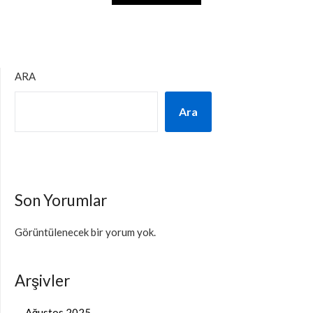
ARA
Ara
Son Yorumlar
Görüntülenecek bir yorum yok.
Arşivler
Ağustos 2025