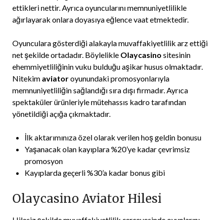
ettikleri nettir. Ayrıca oyuncularını memnuniyetlilikle
ağırlayarak onlara doyasıya eğlence vaat etmektedir.
Oyunculara gösterdiği alakayla muvaffakiyetlilik arz ettiği
net şekilde ortadadır. Böylelikle
Olaycasino
sitesinin
ehemmiyetliliğinin vuku bulduğu aşikar husus olmaktadır.
Nitekim
aviator
oyunundaki promosyonlarıyla
memnuniyetliliğin sağlandığı sıra dışı firmadır. Ayrıca
spektaküler ürünleriyle mütehassıs kadro tarafından
yönetildiği açığa çıkmaktadır.
İlk aktarımınıza özel olarak verilen hoş geldin bonusu
Yaşanacak olan kayıplara %20’ye kadar çevrimsiz
promosyon
Kayıplarda geçerli %30’a kadar bonus gibi
Olaycasino Aviator Hilesi
Hilesiz şekilde muvaffakiyetlilik çerçevesinde oyunlarını