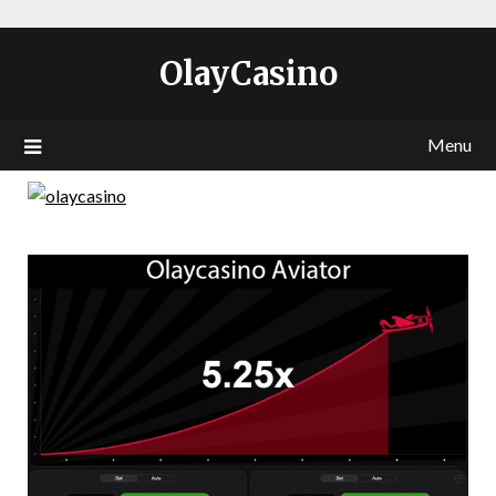
OlayCasino
Menu