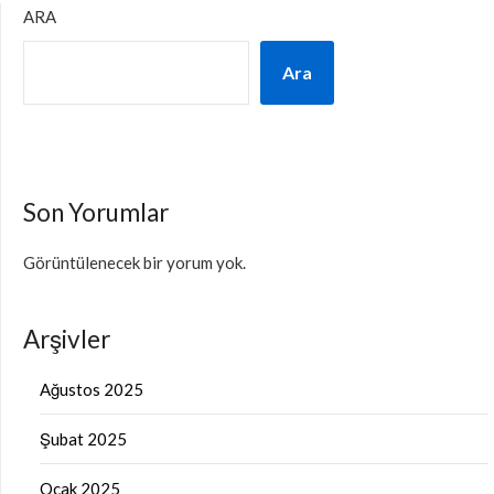
ARA
Ara
Son Yorumlar
Görüntülenecek bir yorum yok.
Arşivler
Ağustos 2025
Şubat 2025
Ocak 2025