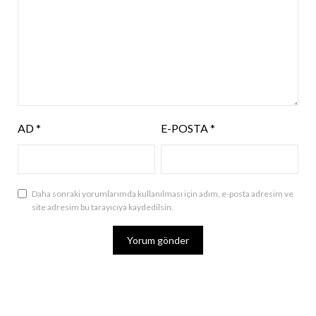
AD
*
E-POSTA
*
Daha sonraki yorumlarımda kullanılması için adım, e-posta adresim ve
site adresim bu tarayıcıya kaydedilsin.