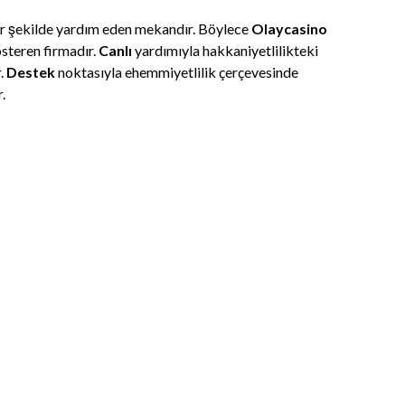
ler şekilde yardım eden mekandır. Böylece
Olaycasino
steren firmadır.
Canlı
yardımıyla hakkaniyetlilikteki
r.
Destek
noktasıyla ehemmiyetlilik çerçevesinde
.