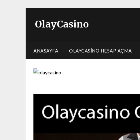
OlayCasino
ANASAYFA
OLAYCASINO HESAP AÇMA