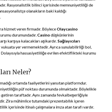
ır. Rasyonalistlik bilinci içerisinde memnuniyetliliği de
nsasyonalistçe olanakların baki kaldığı
.
ra hizmet veren firmadır. Böylece
Olaycasino
1xbet
-
mariobet
i kurumu durumundadır.
Casino
düşkünlerinin
arşı karşıya kalacakları aşikardır.
Sağlayıcıları
 vukuata yer vermemektedir. Ayrıca sunulabilirliği bol,
Dolayısıyla hassasiyetliliğe evrilen efektiflikteki kurumu
ları Neler?
nmadığı ortamda faaliyetlerini yansıtan platformdur.
iyetliliğin püf noktası durumunda olmaktadır. Böylelikle
s getiren taraftadır. Aynı zamanda fevkalbeşerliğiyle
dir. Zira mühimlice tutumdaki prezentabllık içeren
lik içerisinde itinalı çalışmalara imza atan tarafı vardır.