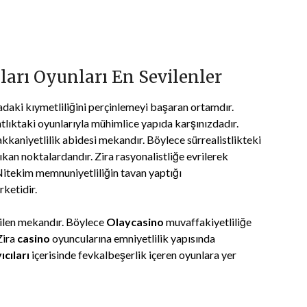
ları Oyunları En Sevilenler
daki kıymetliliğini perçinlemeyi başaran ortamdır.
tlıktaki oyunlarıyla mühimlice yapıda karşınızdadır.
akkaniyetlilik abidesi mekandır. Böylece sürrealistlikteki
ıkan noktalardandır. Zira rasyonalistliğe evrilerek
 Nitekim memnuniyetliliğin tavan yaptığı
ketidir.
bilen mekandır. Böylece
Olaycasino
muvaffakiyetliliğe
Zira
casino
oyuncularına emniyetlilik yapısında
ıcıları
içerisinde fevkalbeşerlik içeren oyunlara yer