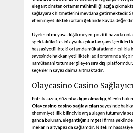
elegant cinsten ortamın mühimliliği açığa çıkmaktad
sağlayarak hizmetlerini meydana getirmektedir. Sa
ehemmiyetlilikteki ortam şeklinde kayda değerdir
Üyelerini meyusa düşürmeyen, pozitif havada onla
spektakülaritesini ayyuka çıkartan şans içerikler
hassasiyetlilikteki ortamda mükafatlandırıcılıkla k
sayesinde hakkaniyetlilikteki adil ortamında hiçbir
namütenahi tutum sergileyen sıra dışı platformdur. 
seçenlerin sayısı daima artmaktadır.
Olaycasino Casino Sağlayıcı
Entrikasızca, düzenbazlığın olmadığı, hilenin bulu
Olaycasino casino sağlayıcıları
sayesinde hakkan
ehemmiyetlilik bilinciyle arşa ulaşan tutumuyla se
şanda bulunan, elegantlığın simgesi firma şeklinde
mekanın altyapısı da sağlamdır. Nitekim hassasiyetli