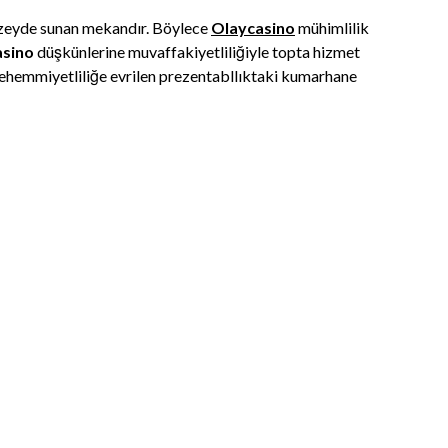
düzeyde sunan mekandır. Böylece
Olaycasino
mühimlilik
asino
düşkünlerine muvaffakiyetliliğiyle topta hizmet
ehemmiyetliliğe evrilen prezentabllıktaki kumarhane